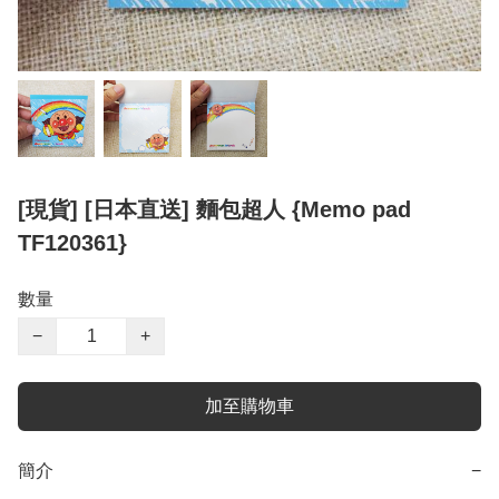
[現貨] [日本直送] 麵包超人 {Memo pad
TF120361}
數量
−
+
加至購物車
簡介
−