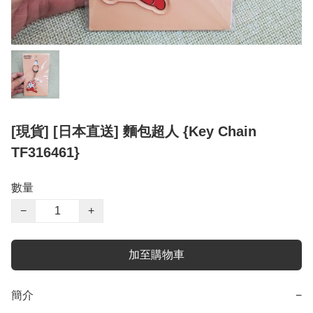
[現貨] [日本直送] 麵包超人 {Key Chain
TF316461}
數量
−
+
加至購物車
簡介
−