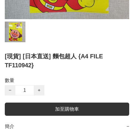
[現貨] [日本直送] 麵包超人 {A4 FILE
TF110942}
數量
−
+
加至購物車
簡介
−