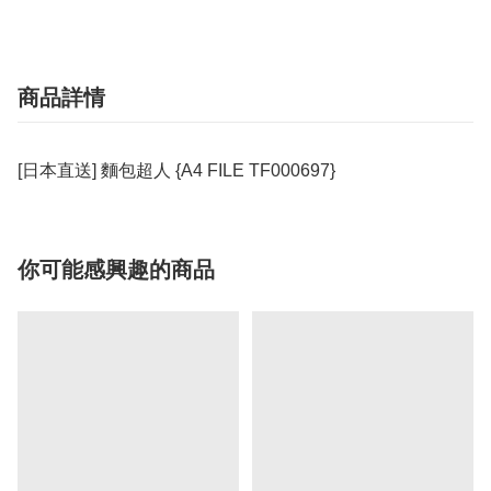
商品詳情
[日本直送] 麵包超人 {A4 FILE TF000697}
你可能感興趣的商品