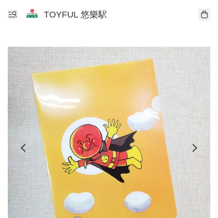
TOYFUL 悠樂駅