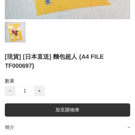
[現貨] [日本直送] 麵包超人 {A4 FILE
TF000697}
數量
−
+
加至購物車
簡介
−