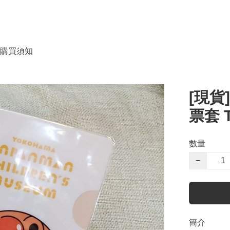
購買須知
[現貨
票套 T
數量
−
簡介