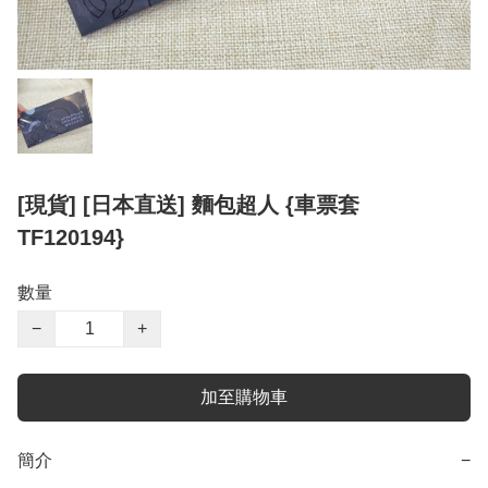
[現貨] [日本直送] 麵包超人 {車票套
TF120194}
數量
−
+
加至購物車
簡介
−