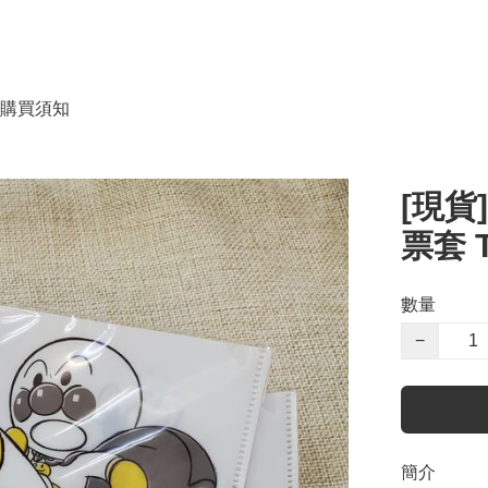
購買須知
[現貨
票套 T
數量
−
簡介