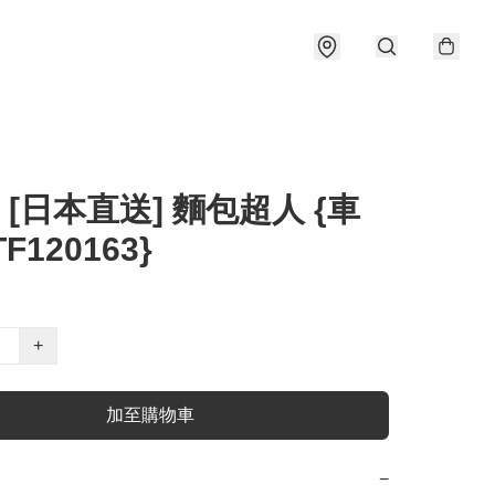
] [日本直送] 麵包超人 {車
F120163}
+
加至購物車
−