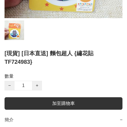
[現貨] [日本直送] 麵包超人 {繡花貼
TF724983}
數量
−
+
加至購物車
簡介
−