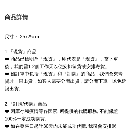
商品詳情
尺寸： 25x25cm
1:
『現貨』商品
❤️
商品已標明為『現貨』，即代表是『現貨』，當下單
後，我們需
1-2
個工作天以便安排留貨或安排寄貨。
❤️
如訂單中包括『現貨』和『訂購』的商品，我們會夾齊
貨才一同出貨，如客人需要分開出貨，請分開下單，以免延
誤出貨。
2.
『訂購
/
代購』商品
❤️
因庫存和疫情等各因素
,
所提供的代購服務
,
不能保證
100%
一定成功購買。
❤️
如在發售日起計
30
天內未能成功代購
,
我司會安排退