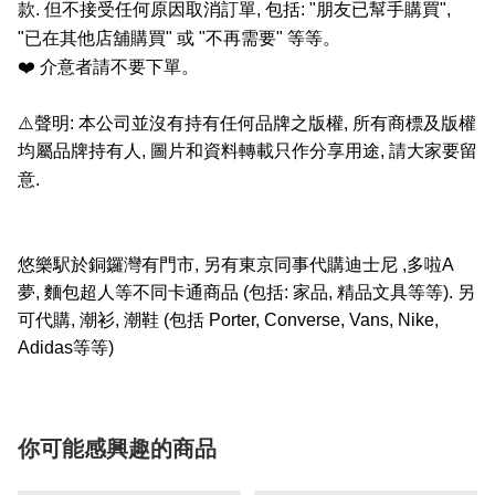
款
.
但不接受任何原因取消訂單
,
包括
: "
朋友已幫手購買
",
"
已在其他店舖購買
"
或
"
不再需要
"
等等。
❤️
介意者請不要下單。
⚠️
聲明
:
本公司並沒有持有任何品牌之版權
,
所有商標及版權
均屬品牌持有人
,
圖片和資料轉載只作分享用途
,
請大家要留
意
.
悠樂駅於銅鑼灣有門市
,
另有東京同事代購迪士尼
,
多啦
A
夢
,
麵包超人等不同卡通商品
(
包括
:
家品
,
精品文具等等
).
另
可代購
,
潮衫
,
潮鞋
(
包括
Porter, Converse, Vans, Nike,
Adidas
等等
)
你可能感興趣的商品