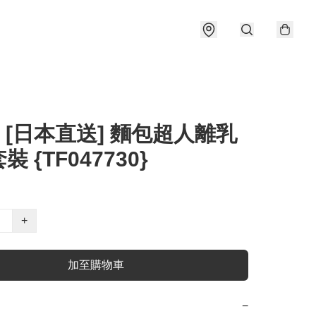
] [日本直送] 麵包超人離乳
 {TF047730}
+
加至購物車
−