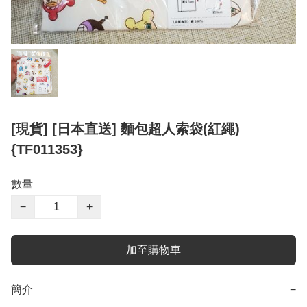
[現貨] [日本直送] 麵包超人索袋(紅繩)
{TF011353}
數量
−
+
加至購物車
簡介
−