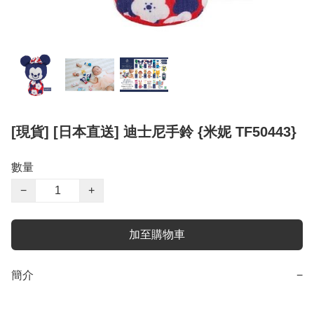
[現貨] [日本直送] 迪士尼手鈴 {米妮 TF50443}
數量
−
+
加至購物車
簡介
−