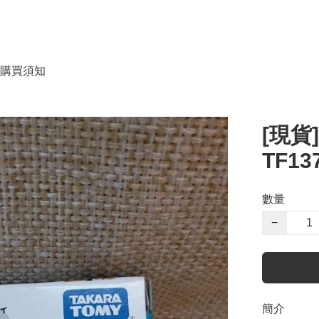
購買須知
[現貨]
TF13
數量
−
簡介