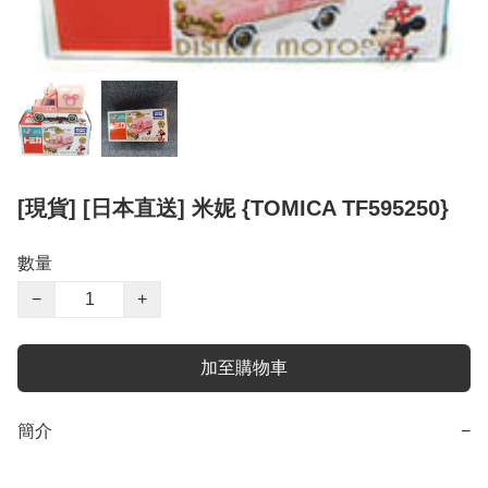
[現貨] [日本直送] 米妮 {TOMICA TF595250}
數量
−
+
加至購物車
簡介
−