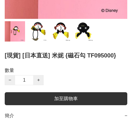
[現貨] [日本直送] 米妮 {磁石勾 TF095000}
數量
−
+
加至購物車
簡介
−