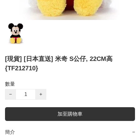
[現貨] [日本直送] 米奇 S公仔, 22CM高
{TF212710}
數量
−
+
加至購物車
簡介
−