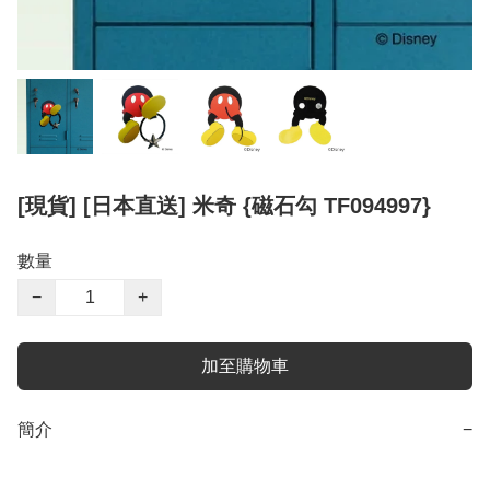
[現貨] [日本直送] 米奇 {磁石勾 TF094997}
數量
−
+
加至購物車
簡介
−