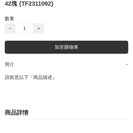
42塊 {TF2311092}
數量
−
+
加至購物車
簡介
−
請留意以下『商品描述』
商品詳情