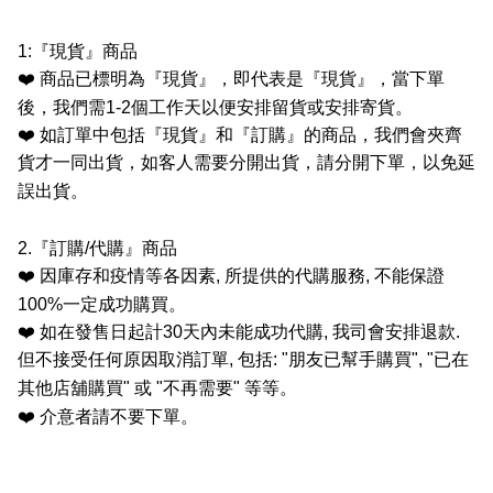
1:
『現貨』商品
❤️
商品已標明為『現貨』，即代表是『現貨』，當下單
後，我們需
1-2
個工作天以便安排留貨或安排寄貨。
❤️
如訂單中包括『現貨』和『訂購』的商品，我們會夾齊
貨才一同出貨，如客人需要分開出貨，請分開下單，以免延
誤出貨。
2.
『訂購
/
代購』商品
❤️
因庫存和疫情等各因素
,
所提供的代購服務
,
不能保證
100%
一定成功購買。
❤️
如在發售日起計
30
天內未能成功代購
,
我司會安排退款
.
但不接受任何原因取消訂單
,
包括
: "
朋友已幫手購買
", "
已在
其他店舖購買
"
或
"
不再需要
"
等等。
❤️
介意者請不要下單。