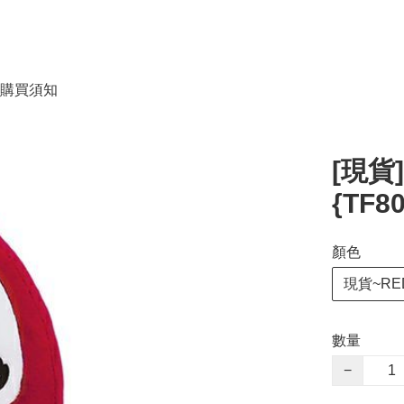
購買須知
[現貨
{TF8
顏色
現貨~RE
數量
−