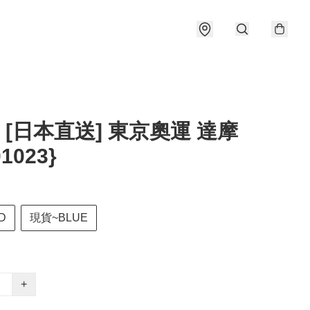
] [日本直送] 東京奧運 達摩
01023}
D
現貨~BLUE
+