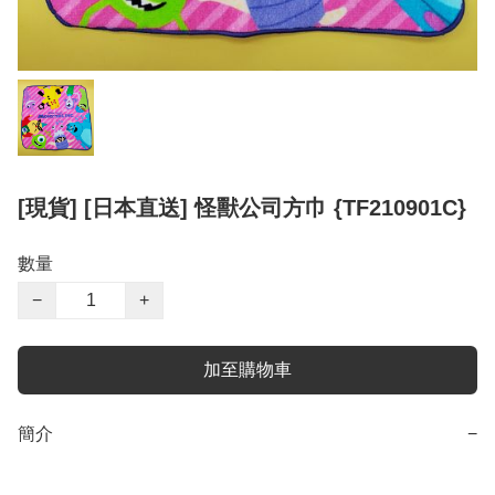
[現貨] [日本直送] 怪獸公司方巾 {TF210901C}
數量
−
+
加至購物車
簡介
−