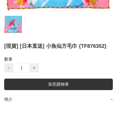
[現貨] [日本直送] 小魚仙方毛巾 {TF876352}
數量
−
+
加至購物車
簡介
−