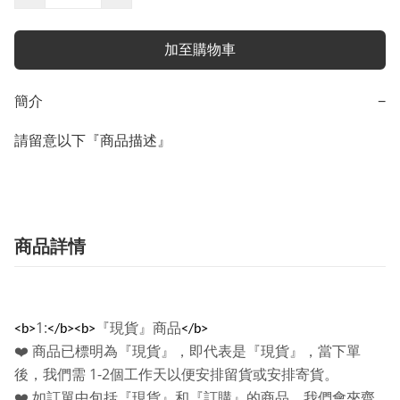
加至購物車
簡介
−
請留意以下『商品描述』
商品詳情
1:
『現貨』商品
<b>
</b><b>
</b>
❤️
商品已標明為『現貨』，即代表是『現貨』，當下單
1-2
後，我們需
個工作天以便安排留貨或安排寄貨。
❤️
如訂單中包括『現貨』和『訂購』的商品，我們會夾齊