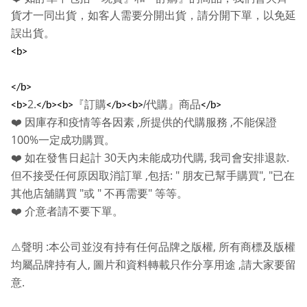
貨才一同出貨，如客人需要分開出貨，請分開下單，以免延
誤出貨。
<b>
</b>
2.
『訂購
/
代購』商品
<b>
</b><b>
</b><b>
</b>
,
,
❤️
因庫存和疫情等各因素
所提供的代購服務
不能保證
100%
一定成功購買。
30
,
.
❤️
如在發售日起計
天內未能成功代購
我司會安排退款
,
: "
", "
但不接受任何原因取消訂單
包括
朋友已幫手購買
已在
"
"
"
其他店舖購買
或
不再需要
等等。
❤️
介意者請不要下單。
:
,
⚠️
聲明
本公司並沒有持有任何品牌之版權
所有商標及版權
,
,
均屬品牌持有人
圖片和資料轉載只作分享用途
請大家要留
.
意