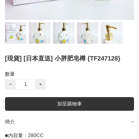
[現貨] [日本直送] 小胖肥皂樽 {TF247128}
數量
−
+
加至購物車
簡介
−
■内容量：280CC