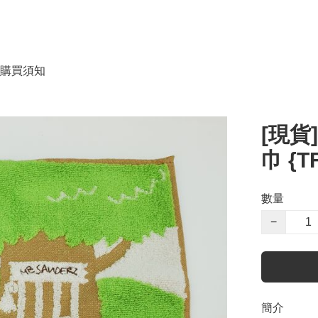
購買須知
[現貨
巾 {T
數量
−
簡介