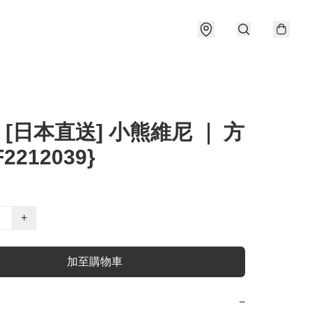
] [日本直送] 小熊維尼 ｜ 方
F2212039}
+
加至購物車
−