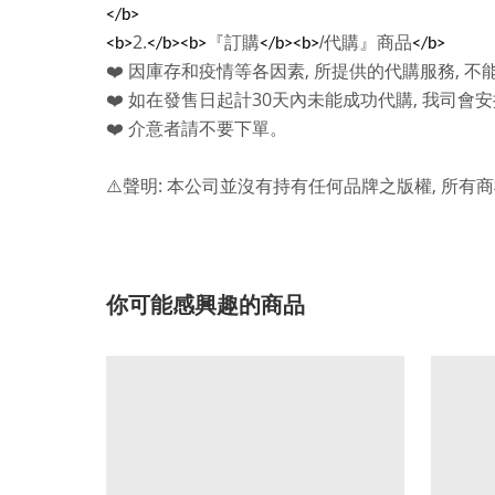
</b>
2.
『訂購
/
代購』商品
<b>
</b><b>
</b><b>
</b>
,
,
❤️
因庫存和疫情等各因素
所提供的代購服務
不
30
,
❤️
如在發售日起計
天內未能成功代購
我司會安
❤️
介意者請不要下單。
:
,
⚠️
聲明
本公司並沒有持有任何品牌之版權
所有商
你可能感興趣的商品