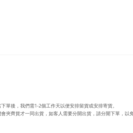
1-2
當下單後，我們需
個工作天以便安排留貨或安排寄貨。
們會夾齊貨才一同出貨，如客人需要分開出貨，請分開下單，以