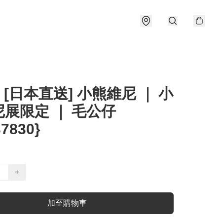
] [日本直送] 小熊維尼 ｜ 小
展限定 ｜ 毛公仔
37830}
+
加至購物車