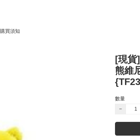
購買須知
[現貨
熊維尼
{TF2
數量
−