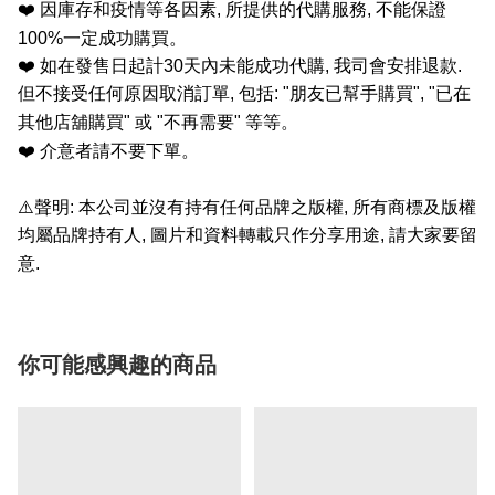
❤️
因庫存和疫情等各因素
,
所提供的代購服務
,
不能保證
100%
一定成功購買。
❤️
如在發售日起計
30
天內未能成功代購
,
我司會安排退款
.
但不接受任何原因取消訂單
,
包括
: "
朋友已幫手購買
", "
已在
其他店舖購買
"
或
"
不再需要
"
等等。
❤️
介意者請不要下單。
⚠️
聲明
:
本公司並沒有持有任何品牌之版權
,
所有商標及版權
均屬品牌持有人
,
圖片和資料轉載只作分享用途
,
請大家要留
意
.
你可能感興趣的商品