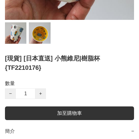
[現貨] [日本直送] 小熊維尼|樹脂杯
{TF2210176}
數量
−
+
加至購物車
簡介
−