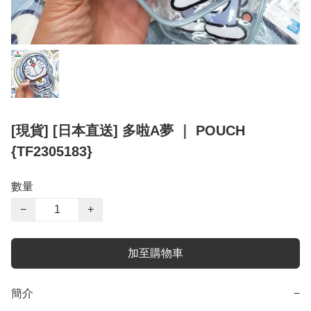
[現貨] [日本直送] 多啦A夢 ｜ POUCH
{TF2305183}
數量
−
+
加至購物車
簡介
−