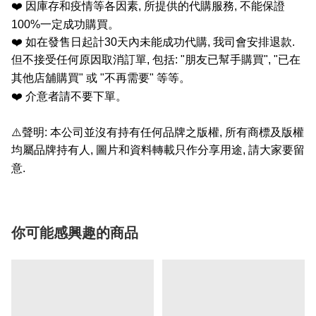
❤️
因庫存和疫情等各因素
,
所提供的代購服務
,
不能保證
100%
一定成功購買。
❤️
如在發售日起計
30
天內未能成功代購
,
我司會安排退款
.
但不接受任何原因取消訂單
,
包括
: "
朋友已幫手購買
", "
已在
其他店舖購買
"
或
"
不再需要
"
等等。
❤️
介意者請不要下單。
⚠️
聲明
:
本公司並沒有持有任何品牌之版權
,
所有商標及版權
均屬品牌持有人
,
圖片和資料轉載只作分享用途
,
請大家要留
意
.
你可能感興趣的商品