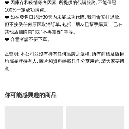
❤️
因庫存和疫情等各因素
,
所提供的代購服務
,
不能保證
100%
一定成功購買。
❤️
如在發售日起計
30
天內未能成功代購
,
我司會安排退款
.
但不接受任何原因取消訂單
,
包括
: "
朋友已幫手購買
", "
已在
其他店舖購買
"
或
"
不再需要
"
等等。
❤️
介意者請不要下單。
⚠️
聲明
:
本公司並沒有持有任何品牌之版權
,
所有商標及版權
均屬品牌持有人
,
圖片和資料轉載只作分享用途
,
請大家要留
意
.
你可能感興趣的商品