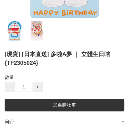
[現貨] [日本直送] 多啦A夢 ｜ 立體生日咭
{TF2305024}
數量
−
+
加至購物車
簡介
−