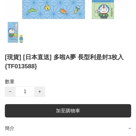
[現貨] [日本直送] 多啦A夢 長型利是封3枚入
{TF013588}
數量
−
+
加至購物車
簡介
−