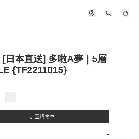
] [日本直送] 多啦A夢｜5層
LE {TF2211015}
+
加至購物車
−