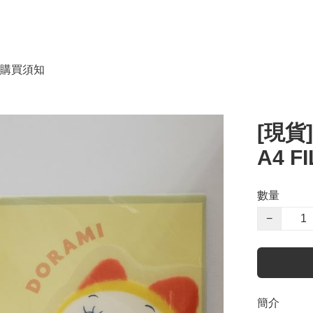
購買須知
[現貨
A4 FI
數量
−
簡介