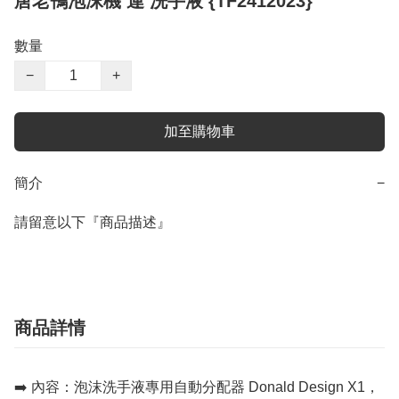
唐老鴨泡沫機 連 洗手液 {TF2412023}
數量
−
+
加至購物車
簡介
−
請留意以下『商品描述』
商品詳情
➡️ 內容：泡沫洗手液專用自動分配器 Donald Design X1，