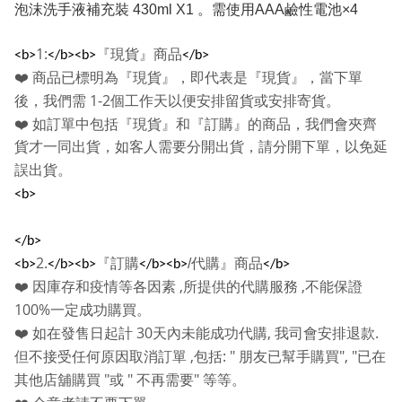
泡沫洗手液補充裝 430ml X1 。需使用AAA鹼性電池×4
1:
『現貨』商品
<b>
</b><b>
</b>
❤️
商品已標明為『現貨』，即代表是『現貨』，當下單
1-2
後，我們需
個工作天以便安排留貨或安排寄貨。
❤️
如訂單中包括『現貨』和『訂購』的商品，我們會夾齊
貨才一同出貨，如客人需要分開出貨，請分開下單，以免延
誤出貨。
<b>
</b>
2.
『訂購
/
代購』商品
<b>
</b><b>
</b><b>
</b>
,
,
❤️
因庫存和疫情等各因素
所提供的代購服務
不能保證
100%
一定成功購買。
30
,
.
❤️
如在發售日起計
天內未能成功代購
我司會安排退款
,
: "
", "
但不接受任何原因取消訂單
包括
朋友已幫手購買
已在
"
"
"
其他店舖購買
或
不再需要
等等。