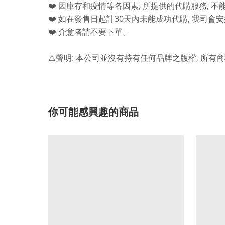
,
,
❤️
因庫存和疫情等各因素
所提供的代購服務
不
30
,
❤️
如在發售日起計
天內未能成功代購
我司會安
❤️
介意者請不要下單。
:
,
⚠️
聲明
本公司並沒有持有任何品牌之版權
所有商
你可能感興趣的商品