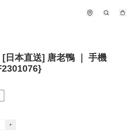
] [日本直送] 唐老鴨 ｜ 手機
F2301076}
D
+