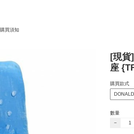
購買須知
[現貨
座 {T
購買款式
DONAL
數量
−