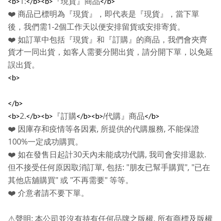
1:
『現貨』商品
<b>
</b><b>
</b>
❤️
商品已標明為『現貨』，即代表是『現貨』，當下單
1-2
後，我們需
個工作天以便安排留貨或安排寄貨。
❤️
如訂單中包括『現貨』和『訂購』的商品，我們會夾齊
貨才一同出貨，如客人需要分開出貨，請分開下單，以免延
誤出貨。
<b>
</b>
2.
『訂購
/
代購』商品
<b>
</b><b>
</b><b>
</b>
,
,
❤️
因庫存和疫情等各因素
所提供的代購服務
不能保證
100%
一定成功購買。
30
,
.
❤️
如在發售日起計
天內未能成功代購
我司會安排退款
,
: "
", "
但不接受任何原因取消訂單
包括
朋友已幫手購買
已在
"
"
"
其他店舖購買
或
不再需要
等等。
❤️
介意者請不要下單。
:
,
⚠️
聲明
本公司並沒有持有任何品牌之版權
所有商標及版權