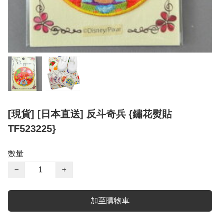
[現貨] [日本直送] 反斗奇兵 {鏽花熨貼
TF523225}
數量
−
+
加至購物車