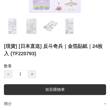
[現貨] [日本直送] 反斗奇兵｜金箔貼紙｜24枚
入 {TF220793}
數量
−
+
加至購物車
簡介
−