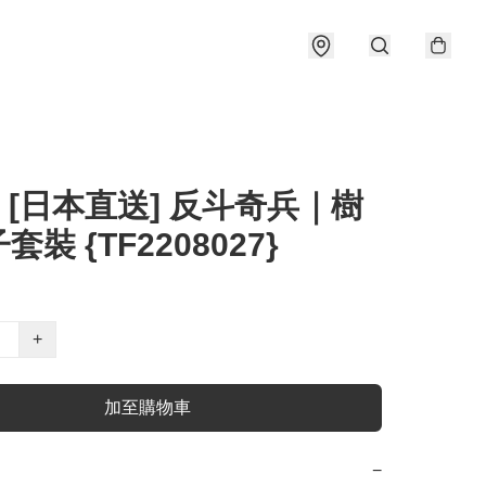
] [日本直送] 反斗奇兵｜樹
裝 {TF2208027}
+
加至購物車
−