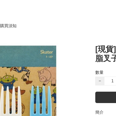
購買須知
[現貨
脂叉子套
數量
−
簡介