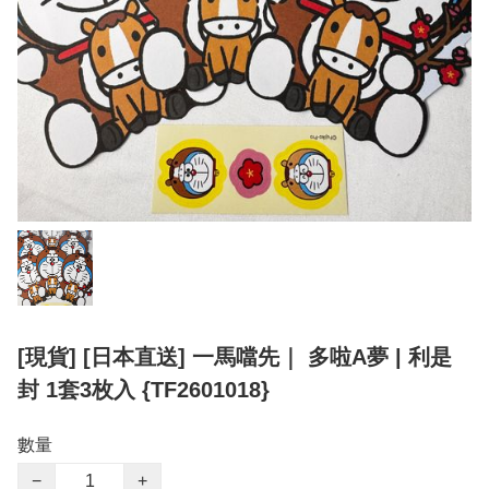
[現貨] [日本直送] 一馬噹先｜ 多啦A夢 | 利是
封 1套3枚入 {TF2601018}
數量
−
+