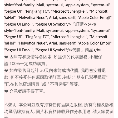
style='font-family: Mali, system-ui, -apple-system, "system-ui",
"Segoe UI", "PingFang TC", "Microsoft JhengHei", "Microsoft
YaHei", "Helvetica Neue", Arial, sans-serif, "Apple Color Emoji",
『訂購
"Segoe UI Emoji", "Segoe UI Symbol";'>
</b><b
style='font-family: Mali, system-ui, -apple-system, "system-ui",
"Segoe UI", "PingFang TC", "Microsoft JhengHei", "Microsoft
YaHei", "Helvetica Neue", Arial, sans-serif, "Apple Color Emoji",
代購』商品
/
"Segoe UI Emoji", "Segoe UI Symbol";'>
</b>
,
,
❤️
因庫存和疫情等各因素
所提供的代購服務
不能保
100%
證
一定成功購買。
30
,
❤️
如在發售日起計
天內未能成功代購
我司會安排退
.
,
: "
",
款
但不接受任何原因取消訂單
包括
朋友已幫手購買
"
"
"
"
已在其他店舖購買
或
不再需要
等等。
❤️
介意者請不要下單。
:
,
⚠️
聲明
本公司並沒有持有任何品牌之版權
所有商標及版權
,
,
均屬品牌持有人
圖片和資料轉載只作分享用途
請大家要留