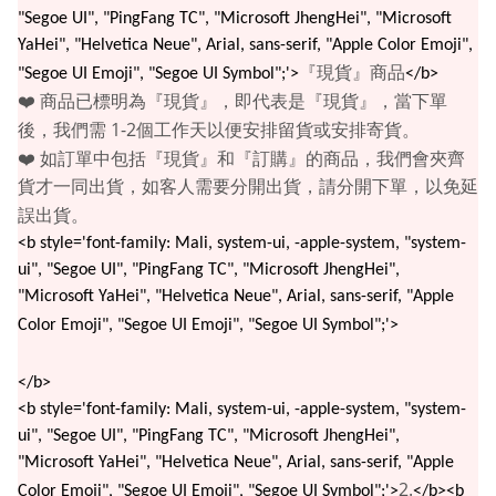
"Segoe UI", "PingFang TC", "Microsoft JhengHei", "Microsoft
YaHei", "Helvetica Neue", Arial, sans-serif, "Apple Color Emoji",
『現貨』商品
"Segoe UI Emoji", "Segoe UI Symbol";'>
</b>
❤️
商品已標明為『現貨』，即代表是『現貨』，當下單
1-2
後，我們需
個工作天以便安排留貨或安排寄貨。
❤️
如訂單中包括『現貨』和『訂購』的商品，我們會夾齊
貨才一同出貨，如客人需要分開出貨，請分開下單，以免延
誤出貨。
<b style='font-family: Mali, system-ui, -apple-system, "system-
ui", "Segoe UI", "PingFang TC", "Microsoft JhengHei",
"Microsoft YaHei", "Helvetica Neue", Arial, sans-serif, "Apple
Color Emoji", "Segoe UI Emoji", "Segoe UI Symbol";'>
</b>
<b style='font-family: Mali, system-ui, -apple-system, "system-
ui", "Segoe UI", "PingFang TC", "Microsoft JhengHei",
"Microsoft YaHei", "Helvetica Neue", Arial, sans-serif, "Apple
2.
Color Emoji", "Segoe UI Emoji", "Segoe UI Symbol";'>
</b><b