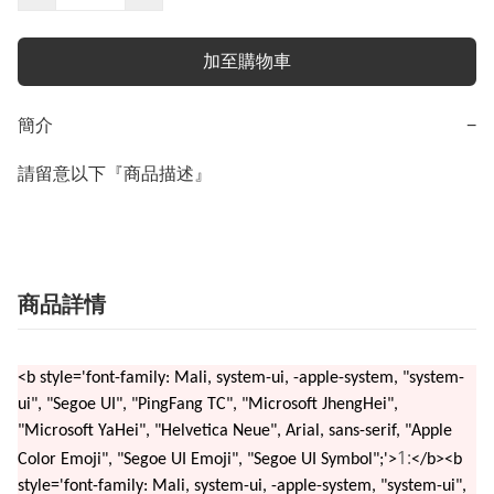
加至購物車
簡介
−
請留意以下『商品描述』
商品詳情
<b style='font-family: Mali, system-ui, -apple-system, "system-
ui", "Segoe UI", "PingFang TC", "Microsoft JhengHei",
"Microsoft YaHei", "Helvetica Neue", Arial, sans-serif, "Apple
1:
Color Emoji", "Segoe UI Emoji", "Segoe UI Symbol";'>
</b><b
style='font-family: Mali, system-ui, -apple-system, "system-ui",