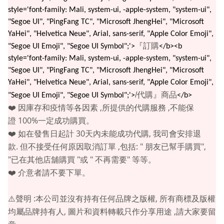
style='font-family: Mali, system-ui, -apple-system, "system-ui",
"Segoe UI", "PingFang TC", "Microsoft JhengHei", "Microsoft
YaHei", "Helvetica Neue", Arial, sans-serif, "Apple Color Emoji",
『訂購
"Segoe UI Emoji", "Segoe UI Symbol";'>
</b><b
style='font-family: Mali, system-ui, -apple-system, "system-ui",
"Segoe UI", "PingFang TC", "Microsoft JhengHei", "Microsoft
YaHei", "Helvetica Neue", Arial, sans-serif, "Apple Color Emoji",
代購』商品
/
"Segoe UI Emoji", "Segoe UI Symbol";'>
</b>
,
,
❤️
因庫存和疫情等各因素
所提供的代購服務
不能保
100%
證
一定成功購買。
30
,
❤️
如在發售日起計
天內未能成功代購
我司會安排退
.
,
: "
",
款
但不接受任何原因取消訂單
包括
朋友已幫手購買
"
"
"
"
已在其他店舖購買
或
不再需要
等等。
❤️
介意者請不要下單。
:
,
⚠️
聲明
本公司並沒有持有任何品牌之版權
所有商標及版權
,
,
均屬品牌持有人
圖片和資料轉載只作分享用途
請大家要留