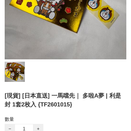
[現貨] [日本直送] 一馬噹先｜ 多啦A夢 | 利是
封 1套2枚入 {TF2601015}
數量
−
+