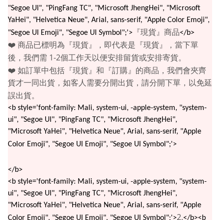
"Segoe UI", "PingFang TC", "Microsoft JhengHei", "Microsoft
YaHei", "Helvetica Neue", Arial, sans-serif, "Apple Color Emoji",
『現貨』商品
"Segoe UI Emoji", "Segoe UI Symbol";'>
</b>
❤️
商品已標明為『現貨』，即代表是『現貨』，當下單
1-2
後，我們需
個工作天以便安排留貨或安排寄貨。
❤️
如訂單中包括『現貨』和『訂購』的商品，我們會夾齊
貨才一同出貨，如客人需要分開出貨，請分開下單，以免延
誤出貨。
<b style='font-family: Mali, system-ui, -apple-system, "system-
ui", "Segoe UI", "PingFang TC", "Microsoft JhengHei",
"Microsoft YaHei", "Helvetica Neue", Arial, sans-serif, "Apple
Color Emoji", "Segoe UI Emoji", "Segoe UI Symbol";'>
</b>
<b style='font-family: Mali, system-ui, -apple-system, "system-
ui", "Segoe UI", "PingFang TC", "Microsoft JhengHei",
"Microsoft YaHei", "Helvetica Neue", Arial, sans-serif, "Apple
2.
Color Emoji", "Segoe UI Emoji", "Segoe UI Symbol";'>
</b><b