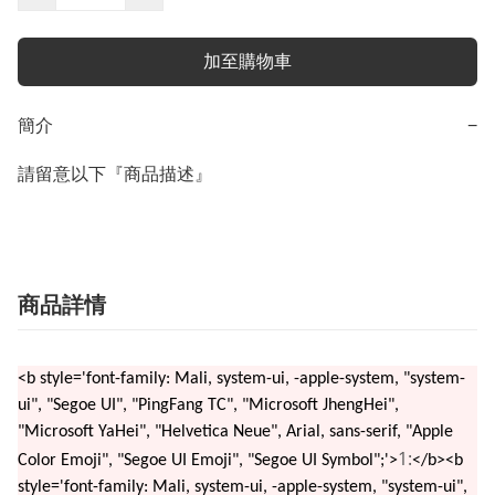
加至購物車
簡介
−
請留意以下『商品描述』
商品詳情
<b style='font-family: Mali, system-ui, -apple-system, "system-
ui", "Segoe UI", "PingFang TC", "Microsoft JhengHei",
"Microsoft YaHei", "Helvetica Neue", Arial, sans-serif, "Apple
1:
Color Emoji", "Segoe UI Emoji", "Segoe UI Symbol";'>
</b><b
style='font-family: Mali, system-ui, -apple-system, "system-ui",