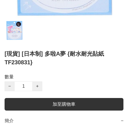
[現貨] [日本制] 多啦A夢 {耐水耐光貼紙
TF230831}
數量
−
+
加至購物車
簡介
−